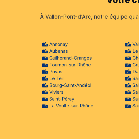
À Vallon-Pont-d’Arc, notre équipe qual
Annonay
Val
Aubenas
Le
Guilherand-Granges
Ch
Tournon-sur-Rhône
Cr
Privas
Da
Le Teil
Sa
Bourg-Saint-Andéol
Sa
Viviers
Sa
Saint-Péray
Sa
La Voulte-sur-Rhône
Sa