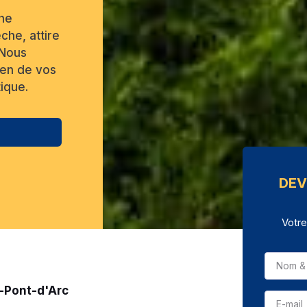
che
che, attire
 Nous
tien de vos
ique.
DEV
Votre
n-Pont-d'Arc