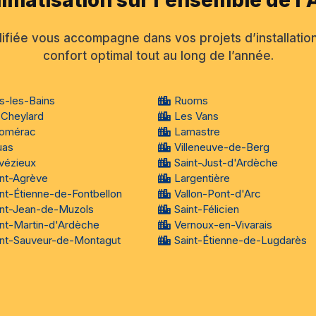
ifiée vous accompagne dans vos projets d’installation
confort optimal tout au long de l’année.
s-les-Bains
Ruoms
 Cheylard
Les Vans
omérac
Lamastre
uas
Villeneuve-de-Berg
vézieux
Saint-Just-d'Ardèche
int-Agrève
Largentière
int-Étienne-de-Fontbellon
Vallon-Pont-d'Arc
int-Jean-de-Muzols
Saint-Félicien
int-Martin-d'Ardèche
Vernoux-en-Vivarais
int-Sauveur-de-Montagut
Saint-Étienne-de-Lugdarès