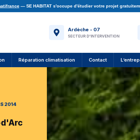
atifrance
— SE HABITAT s'occupe d'étudier votre projet gratuiteme
Ardèche - 07
SECTEUR D'INTERVENTION
ion
Réparation climatisation
Contact
L’entrep
S 2014
-d'Arc